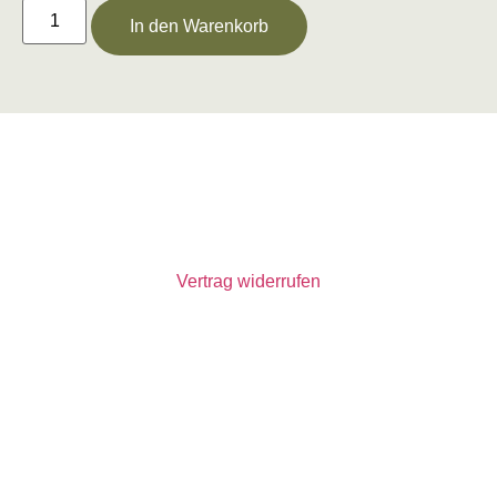
In den Warenkorb
Alle Preise inkl. der gesetzlichen MwSt.
Die durchgestrichenen Preise entsprechen dem bisherigen Preis
in diesem Online-Shop.
Vertrag widerrufen