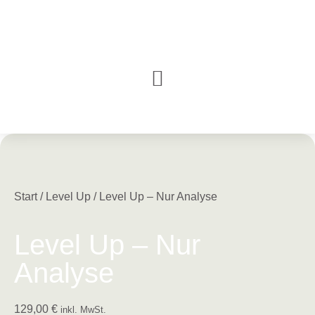
Start
/
Level Up
/ Level Up – Nur Analyse
Level Up – Nur
Analyse
129,00
€
inkl. MwSt.