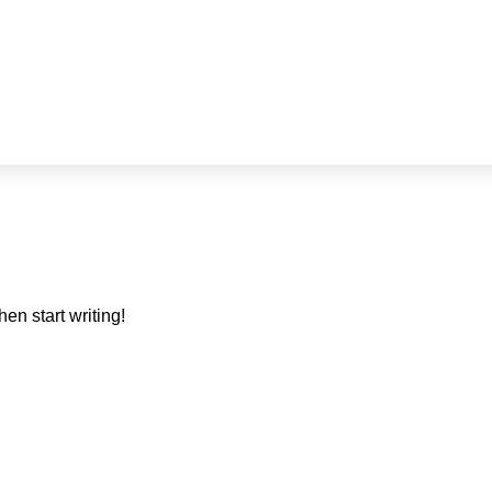
hen start writing!
Alle Preise inkl. der gesetzlichen MwSt.
estrichenen Preise entsprechen dem bisherigen Preis in diesem O